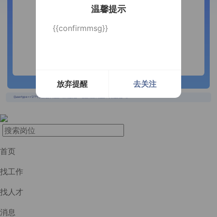
温馨提示
{{confirmmsg}}
放弃提醒
去关注
长按识别二维码
{{usertype=='2'?'个人投递实时提醒，招聘更快捷！':'企业回复实时提醒，求职更快捷！'}}
首页
找工作
找人才
消息