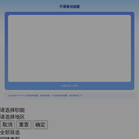
开通微信提醒
长按识别二维码
{{usertype=='2'?'个人投递实时提醒，招聘更快捷！':'企业回复实时提醒，求职更快捷！'}}
请选择职能
请选择地区
取消
重置
确定
全部筛选
招聘类型