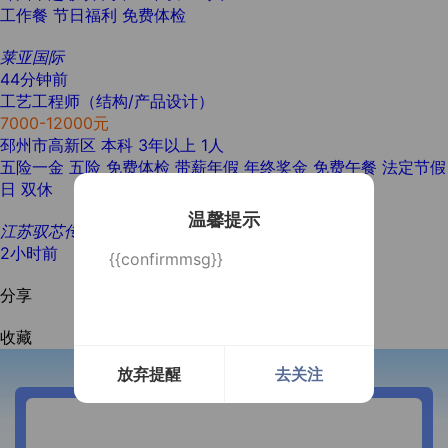
工作餐
节日福利
免费体检
莱亚国际
44分钟前
工艺工程师（结构/产品设计）
7000-12000元
邳州市高新区
本科
3年以上
1人
五险一金
五险
免费体检
带薪年假
年终奖金
免费午餐
法定节假
日
双休
温馨提示
江苏驭芯传感器科技有限公司
2小时前
{{confirmmsg}}
分享
收藏
放弃提醒
去关注
开通微信提醒