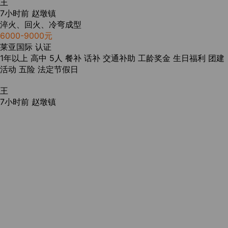
王
7小时前
赵墩镇
淬火、回火、冷弯成型
6000-9000元
莱亚国际
认证
1年以上
高中
5人
餐补
话补
交通补助
工龄奖金
生日福利
团建
活动
五险
法定节假日
王
7小时前
赵墩镇