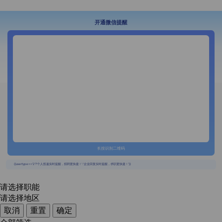
开通微信提醒
长按识别二维码
{{usertype=='2'?'个人投递实时提醒，招聘更快捷！':'企业回复实时提醒，求职更快捷！'}}
请选择职能
请选择地区
取消
重置
确定