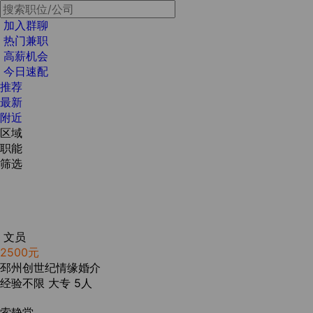
加入群聊
热门兼职
高薪机会
今日速配
推荐
最新
附近
区域
职能
筛选
文员
2500元
邳州创世纪情缘婚介
经验不限
大专
5人
索静堂