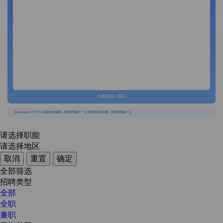
长按识别二维码
{{usertype=='2'?'个人投递实时提醒，招聘更快捷！':'企业回复实时提醒，求职更快捷！'}}
请选择职能
请选择地区
取消
重置
确定
全部筛选
招聘类型
全部
全职
兼职