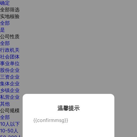
确定
全部筛选
实地核验
全部
是
公司性质
全部
行政机关
社会团体
事业单位
股份企业
三资企业
集体企业
乡镇企业
私营企业
其他
温馨提示
公司规模
全部
{{confirmmsg}}
10人以下
10-50人