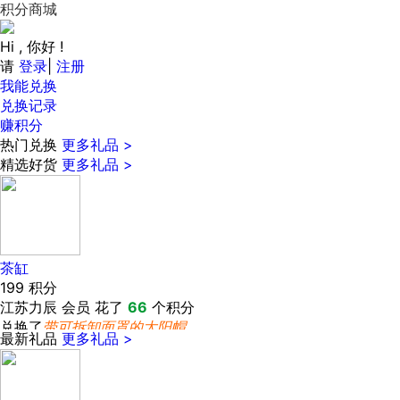
积分商城
Hi , 你好 !
请
登录
|
注册
我能兑换
兑换记录
赚积分
热门兑换
更多礼品 >
精选好货
更多礼品 >
茶缸
199
积分
江苏力辰 会员 花了
66
个积分
兑换了
带可拆卸面罩的太阳帽
最新礼品
更多礼品 >
江苏力辰 会员 花了
99
个积分
兑换了
洗衣球
江苏力辰 会员 花了
199
个积分