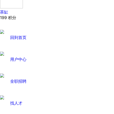
兑换了
茶缸
jsswbdt 会员 花了
99
个积分
茶缸
兑换了
洗衣球
199
积分
jsswbdt 会员 花了
999
个积分
兑换了
多功能电煮锅
17625355288 会员 花了
199
个积分
兑换了
茶缸
回到首页
江苏科沛达半导体科技有限公司 会员 花了
999
个积分
兑换了
多功能电煮锅
19025088529 会员 花了
999
个积分
兑换了
多功能电煮锅
用户中心
sanguo 会员 花了
999
个积分
兑换了
多功能电煮锅
xuzhoulxt 会员 花了
999
个积分
兑换了
多功能电煮锅
全职招聘
找人才