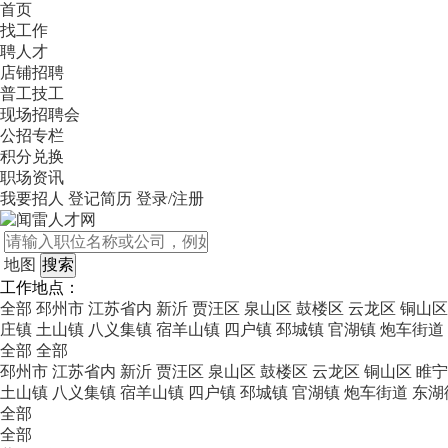
首页
找工作
聘人才
店铺招聘
普工技工
现场招聘会
公招专栏
积分兑换
职场资讯
我要招人
登记简历
登录/注册
地图
工作地点：
全部
邳州市
江苏省内
新沂
贾汪区
泉山区
鼓楼区
云龙区
铜山区
庄镇
土山镇
八义集镇
宿羊山镇
四户镇
邳城镇
官湖镇
炮车街道
全部
全部
邳州市
江苏省内
新沂
贾汪区
泉山区
鼓楼区
云龙区
铜山区
睢宁
土山镇
八义集镇
宿羊山镇
四户镇
邳城镇
官湖镇
炮车街道
东湖
全部
全部