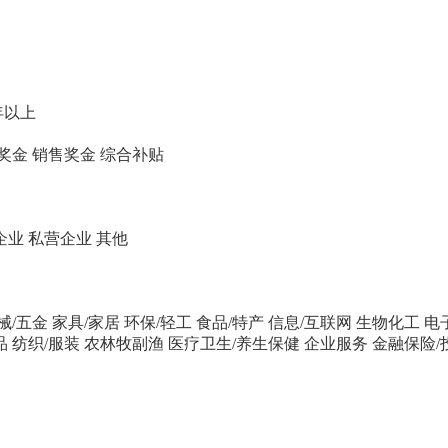
年以上
奖金
销售奖金
综合补贴
企业
私营企业
其他
械/五金
家具/家居
环保/轻工
食品/特产
信息/互联网
生物化工
电
品
纺织/服装
农林牧副渔
医疗卫生/养生保健
企业服务
金融保险/