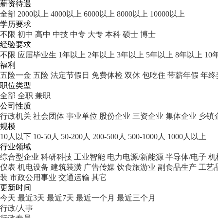
薪资待遇
全部
2000以上
4000以上
6000以上
8000以上
10000以上
学历要求
不限
初中
高中
中技
中专
大专
本科
硕士
博士
经验要求
不限
应届毕业生
1年以上
2年以上
3年以上
5年以上
8年以上
10
福利
五险一金
五险
法定节假日
免费体检
双休
包吃住
带薪年假
年终
职位类型
全部
全职
兼职
公司性质
行政机关
社会团体
事业单位
股份企业
三资企业
集体企业
乡镇
规模
10人以下
10-50人
50-200人
200-500人
500-1000人
1000人以上
行业领域
综合型企业
科研科技
工业智能
电力电源/新能源
半导体/电子
机
仪表
机电设备
建筑装潢
广告传媒
饮食旅游业
副食品生产
工艺
装
市政公用事业
交通运输
其它
更新时间
今天
最近3天
最近7天
最近一个月
最近三个月
行政/人事