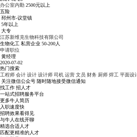
办公室内勤
2500元以上
五险
邳州市-议堂镇
5年以上
大专
江苏新维克生物科技有限公司
生物化工
私营企业
50-200人
申请职位
黄经理
2020-07-02
热门搜索
工程师
会计
设计
设计师
司机
运营
文员
财务
厨师
焊工
平面设
关注微信公众号
随时随地接受微信通知
找工作 招人才
一站式招聘服务平台
更多牛人简历
入职速度快
招聘效果看得见
与牛人在线开聊
精选合适人才
匹配更精准的人才