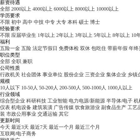
薪资待遇
全部
2000以上
4000以上
6000以上
8000以上
10000以上
学历要求
不限
初中
高中
中技
中专
大专
本科
硕士
博士
经验要求
不限
应届毕业生
1年以上
2年以上
3年以上
5年以上
8年以上
10
福利
五险一金
五险
法定节假日
免费体检
双休
包吃住
带薪年假
年终
职位类型
全部
全职
兼职
公司性质
行政机关
社会团体
事业单位
股份企业
三资企业
集体企业
乡镇
规模
10人以下
10-50人
50-200人
200-500人
500-1000人
1000人以上
行业领域
综合型企业
科研科技
工业智能
电力电源/新能源
半导体/电子
机
仪表
机电设备
建筑装潢
广告传媒
饮食旅游业
副食品生产
工艺
装
市政公用事业
交通运输
其它
更新时间
今天
最近3天
最近7天
最近一个月
最近三个月
互联网/电子商务