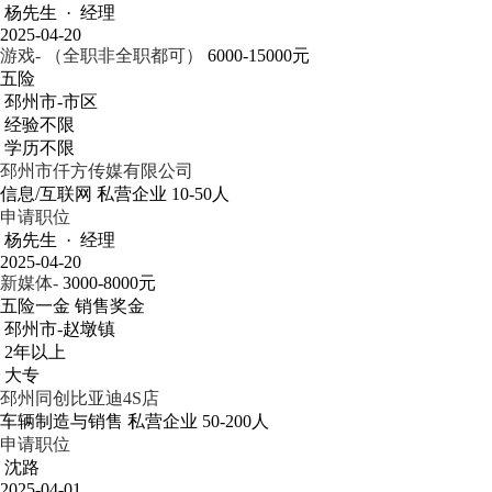
杨先生 · 经理
2025-04-20
游戏- （全职非全职都可）
6000-15000元
五险
邳州市-市区
经验不限
学历不限
邳州市仟方传媒有限公司
信息/互联网
私营企业
10-50人
申请职位
杨先生 · 经理
2025-04-20
新媒体-
3000-8000元
五险一金
销售奖金
邳州市-赵墩镇
2年以上
大专
邳州同创比亚迪4S店
车辆制造与销售
私营企业
50-200人
申请职位
沈路
2025-04-01