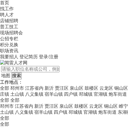
首页
找工作
聘人才
店铺招聘
普工技工
现场招聘会
公招专栏
积分兑换
职场资讯
我要招人
登记简历
登录/注册
地图
工作地点：
全部
邳州市
江苏省内
新沂
贾汪区
泉山区
鼓楼区
云龙区
铜山区
庄镇
土山镇
八义集镇
宿羊山镇
四户镇
邳城镇
官湖镇
炮车街道
全部
全部
邳州市
江苏省内
新沂
贾汪区
泉山区
鼓楼区
云龙区
铜山区
睢宁
土山镇
八义集镇
宿羊山镇
四户镇
邳城镇
官湖镇
炮车街道
东湖
全部
全部