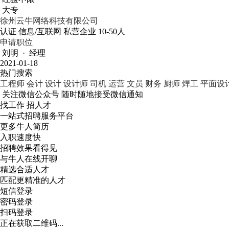
大专
徐州云牛网络科技有限公司
认证
信息/互联网
私营企业
10-50人
申请职位
刘明 · 经理
2021-01-18
热门搜索
工程师
会计
设计
设计师
司机
运营
文员
财务
厨师
焊工
平面设
关注微信公众号
随时随地接受微信通知
找工作 招人才
一站式招聘服务平台
更多牛人简历
入职速度快
招聘效果看得见
与牛人在线开聊
精选合适人才
匹配更精准的人才
短信登录
密码登录
扫码登录
正在获取二维码...