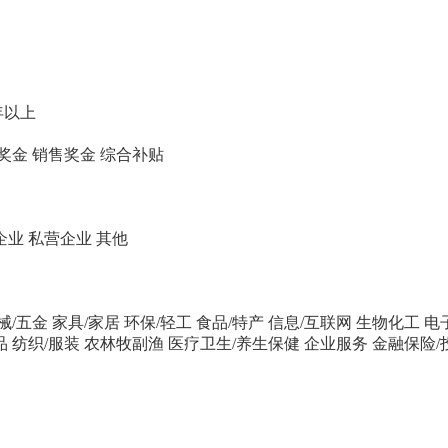
年以上
奖金
销售奖金
综合补贴
企业
私营企业
其他
械/五金
家具/家居
环保/轻工
食品/特产
信息/互联网
生物化工
电
品
纺织/服装
农林牧副渔
医疗卫生/养生保健
企业服务
金融保险/