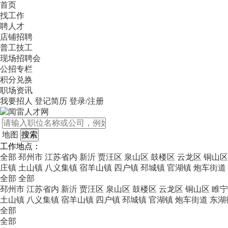
首页
找工作
聘人才
店铺招聘
普工技工
现场招聘会
公招专栏
积分兑换
职场资讯
我要招人
登记简历
登录/注册
地图
工作地点：
全部
邳州市
江苏省内
新沂
贾汪区
泉山区
鼓楼区
云龙区
铜山区
庄镇
土山镇
八义集镇
宿羊山镇
四户镇
邳城镇
官湖镇
炮车街道
全部
全部
邳州市
江苏省内
新沂
贾汪区
泉山区
鼓楼区
云龙区
铜山区
睢宁
土山镇
八义集镇
宿羊山镇
四户镇
邳城镇
官湖镇
炮车街道
东湖
全部
全部