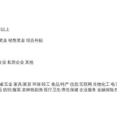
年以上
奖金
销售奖金
综合补贴
企业
私营企业
其他
械/五金
家具/家居
环保/轻工
食品/特产
信息/互联网
生物化工
电
品
纺织/服装
农林牧副渔
医疗卫生/养生保健
企业服务
金融保险/