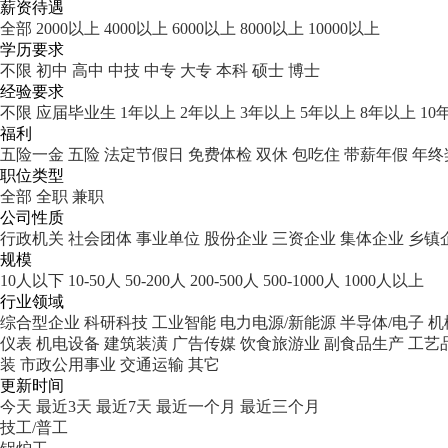
薪资待遇
全部
2000以上
4000以上
6000以上
8000以上
10000以上
学历要求
不限
初中
高中
中技
中专
大专
本科
硕士
博士
经验要求
不限
应届毕业生
1年以上
2年以上
3年以上
5年以上
8年以上
10
福利
五险一金
五险
法定节假日
免费体检
双休
包吃住
带薪年假
年终
职位类型
全部
全职
兼职
公司性质
行政机关
社会团体
事业单位
股份企业
三资企业
集体企业
乡镇
规模
10人以下
10-50人
50-200人
200-500人
500-1000人
1000人以上
行业领域
综合型企业
科研科技
工业智能
电力电源/新能源
半导体/电子
机
仪表
机电设备
建筑装潢
广告传媒
饮食旅游业
副食品生产
工艺
装
市政公用事业
交通运输
其它
更新时间
今天
最近3天
最近7天
最近一个月
最近三个月
技工/普工