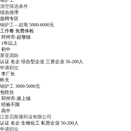
锅炉工
清空筛选条件
综合排序
急聘专区
锅炉工—赵墩
5000-6000元
工作餐
免费体检
邳州市-赵墩镇
1年以上
初中
莱亚国际
认证
名企
综合型企业
三资企业
50-200人
申请职位
李厂长
昨天
锅炉工
3000-5000元
包吃住
邳州市-港上镇
经验不限
高中
江苏贝斯康药业有限公司
认证
名企
生物化工
私营企业
50-200人
申请职位