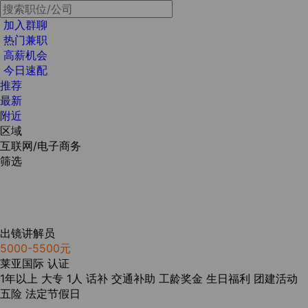
加入群聊
热门兼职
高薪机会
今日速配
推荐
最新
附近
区域
互联网/电子商务
筛选
出镜讲解员
5000-5500元
莱亚国际
认证
1年以上
大专
1人
话补
交通补助
工龄奖金
生日福利
团建活动
五险
法定节假日