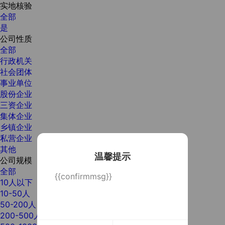
实地核验
全部
是
公司性质
全部
行政机关
社会团体
事业单位
股份企业
三资企业
集体企业
乡镇企业
私营企业
其他
温馨提示
公司规模
全部
{{confirmmsg}}
10人以下
10-50人
50-200人
200-500人