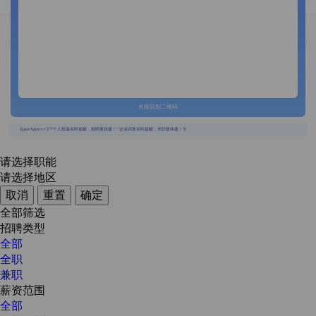
长按识别二维码
{{usertype=='2'?'个人投递实时提醒，招聘更快捷！':'企业回复实时提醒，求职更快捷！'}}
请选择职能
请选择地区
取消
重置
确定
全部筛选
招聘类型
全部
全职
兼职
薪资范围
全部