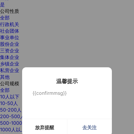
是
公司性质
全部
行政机关
社会团体
事业单位
股份企业
三资企业
集体企业
乡镇企业
私营企业
其他
温馨提示
公司规模
全部
{{confirmmsg}}
10人以下
10-50人
50-200人
200-500人
500-1000人
放弃提醒
去关注
1000人以上