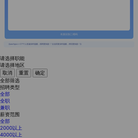
长按识别二维码
{{usertype=='2'?'个人投递实时提醒，招聘更快捷！':'企业回复实时提醒，求职更快捷！'}}
请选择职能
请选择地区
取消
重置
确定
全部筛选
招聘类型
全部
全职
兼职
薪资范围
全部
2000以上
4000以上