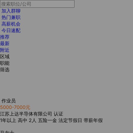
加入群聊
热门兼职
高薪机会
今日速配
推荐
最新
附近
区域
职能
筛选
作业员
5000-7000元
江苏上达半导体有限公司
认证
1年以上
高中
2人
五险一金
法定节假日
带薪年假
马女士