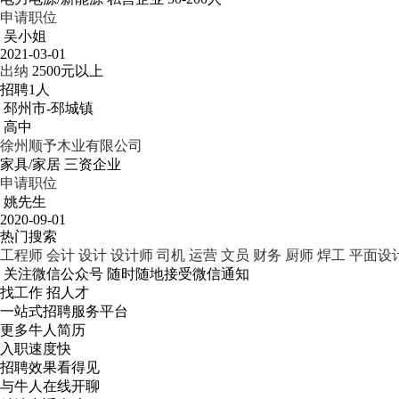
申请职位
吴小姐
2021-03-01
出纳
2500元以上
招聘1人
邳州市-邳城镇
高中
徐州顺予木业有限公司
家具/家居
三资企业
申请职位
姚先生
2020-09-01
热门搜索
工程师
会计
设计
设计师
司机
运营
文员
财务
厨师
焊工
平面设
关注微信公众号
随时随地接受微信通知
找工作 招人才
一站式招聘服务平台
更多牛人简历
入职速度快
招聘效果看得见
与牛人在线开聊