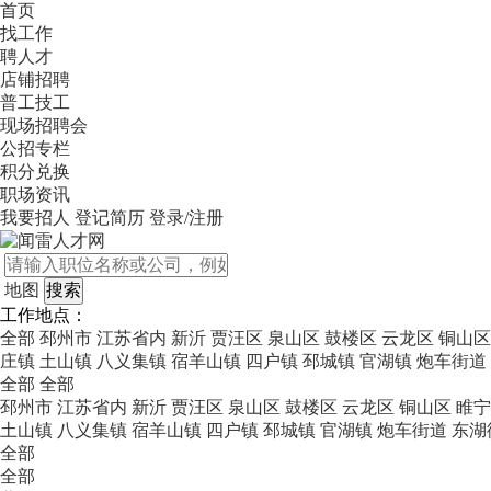
首页
找工作
聘人才
店铺招聘
普工技工
现场招聘会
公招专栏
积分兑换
职场资讯
我要招人
登记简历
登录/注册
地图
工作地点：
全部
邳州市
江苏省内
新沂
贾汪区
泉山区
鼓楼区
云龙区
铜山区
庄镇
土山镇
八义集镇
宿羊山镇
四户镇
邳城镇
官湖镇
炮车街道
全部
全部
邳州市
江苏省内
新沂
贾汪区
泉山区
鼓楼区
云龙区
铜山区
睢宁
土山镇
八义集镇
宿羊山镇
四户镇
邳城镇
官湖镇
炮车街道
东湖
全部
全部