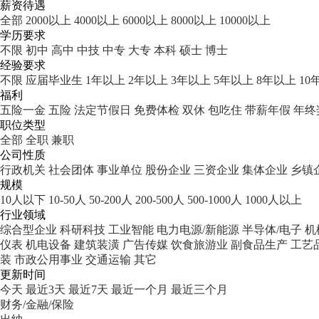
薪资待遇
全部
2000以上
4000以上
6000以上
8000以上
10000以上
学历要求
不限
初中
高中
中技
中专
大专
本科
硕士
博士
经验要求
不限
应届毕业生
1年以上
2年以上
3年以上
5年以上
8年以上
10
福利
五险一金
五险
法定节假日
免费体检
双休
包吃住
带薪年假
年终
职位类型
全部
全职
兼职
公司性质
行政机关
社会团体
事业单位
股份企业
三资企业
集体企业
乡镇
规模
10人以下
10-50人
50-200人
200-500人
500-1000人
1000人以上
行业领域
综合型企业
科研科技
工业智能
电力电源/新能源
半导体/电子
机
仪表
机电设备
建筑装潢
广告传媒
饮食旅游业
副食品生产
工艺
装
市政公用事业
交通运输
其它
更新时间
今天
最近3天
最近7天
最近一个月
最近三个月
财务/金融/保险