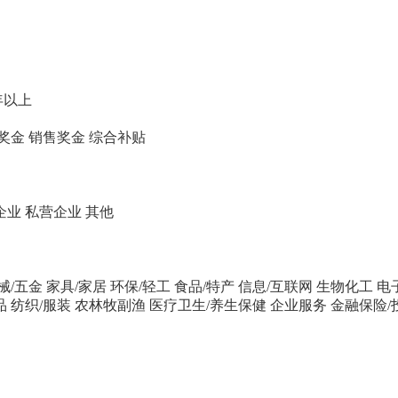
年以上
奖金
销售奖金
综合补贴
企业
私营企业
其他
械/五金
家具/家居
环保/轻工
食品/特产
信息/互联网
生物化工
电
品
纺织/服装
农林牧副渔
医疗卫生/养生保健
企业服务
金融保险/