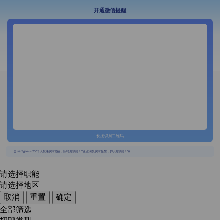
开通微信提醒
长按识别二维码
{{usertype=='2'?'个人投递实时提醒，招聘更快捷！':'企业回复实时提醒，求职更快捷！'}}
请选择职能
请选择地区
取消
重置
确定
全部筛选
招聘类型