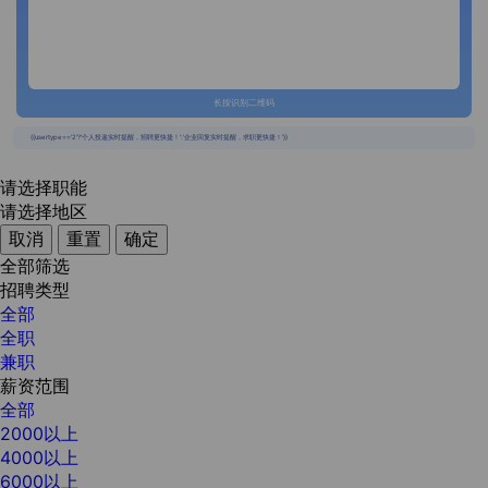
长按识别二维码
{{usertype=='2'?'个人投递实时提醒，招聘更快捷！':'企业回复实时提醒，求职更快捷！'}}
请选择职能
请选择地区
取消
重置
确定
全部筛选
招聘类型
全部
全职
兼职
薪资范围
全部
2000以上
4000以上
6000以上