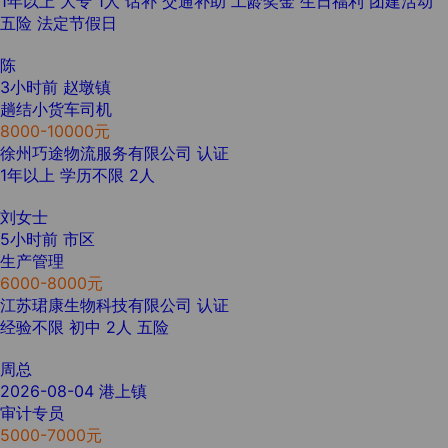
1年以上
大专
1人
话补
交通补助
工龄奖金
生日福利
团建活动
五险
法定节假日
陈
3小时前
赵墩镇
趟结小货车司机
8000-10000元
徐州巧途物流服务有限公司
认证
1年以上
学历不限
2人
刘女士
5小时前
市区
生产管理
6000-8000元
江苏珺康生物科技有限公司
认证
经验不限
初中
2人
五险
周总
2026-08-04
港上镇
审计专员
5000-7000元