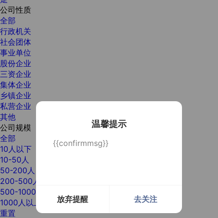
公司性质
全部
行政机关
社会团体
事业单位
股份企业
三资企业
集体企业
乡镇企业
私营企业
其他
温馨提示
公司规模
全部
{{confirmmsg}}
10人以下
10-50人
50-200人
200-500人
500-1000人
放弃提醒
去关注
1000人以上
重置