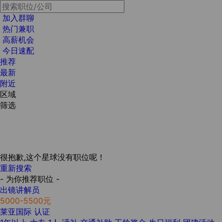
加入群聊
热门兼职
高薪机会
今日速配
推荐
最新
附近
区域
筛选
很抱歉,这个星球没有职位呢！
重新搜索
- 为你推荐职位 -
出镜讲解员
5000-5500元
莱亚国际
认证