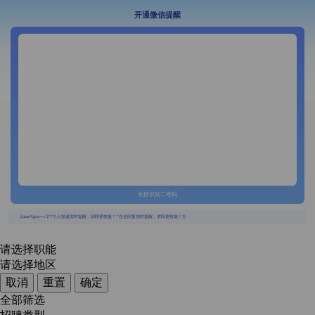
开通微信提醒
长按识别二维码
{{usertype=='2'?'个人投递实时提醒，招聘更快捷！':'企业回复实时提醒，求职更快捷！'}}
请选择职能
请选择地区
取消
重置
确定
全部筛选
招聘类型