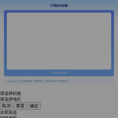
开通微信提醒
长按识别二维码
{{usertype=='2'?'个人投递实时提醒，招聘更快捷！':'企业回复实时提醒，求职更快捷！'}}
请选择职能
请选择地区
取消
重置
确定
全部筛选
招聘类型