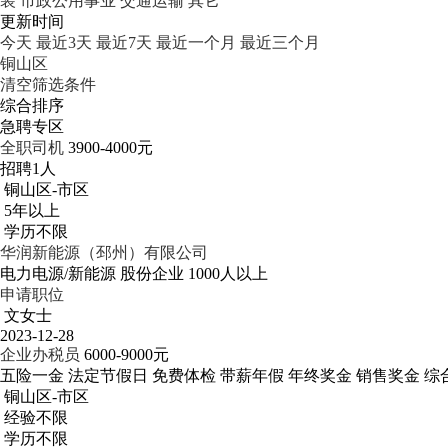
装
市政公用事业
交通运输
其它
更新时间
今天
最近3天
最近7天
最近一个月
最近三个月
铜山区
清空筛选条件
综合排序
急聘专区
全职司机
3900-4000元
招聘1人
铜山区-市区
5年以上
学历不限
华润新能源（邳州）有限公司
电力电源/新能源
股份企业
1000人以上
申请职位
文女士
2023-12-28
企业办税员
6000-9000元
五险一金
法定节假日
免费体检
带薪年假
年终奖金
销售奖金
综
铜山区-市区
经验不限
学历不限