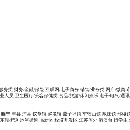
/服务类
财务/金融/保险
互联网/电子商务
销售/业务类
网店/微商
专业人员
卫生医疗/美容保健类
食品/旅游/休闲娱乐
电子/电气/通讯
睢宁
丰县
沛县
议堂镇
赵墩镇
燕子埠镇
车辐山镇
戴庄镇
邢楼
东湖街道
运河街道
高新区
经济开发区
江苏省外
港澳台
留学生