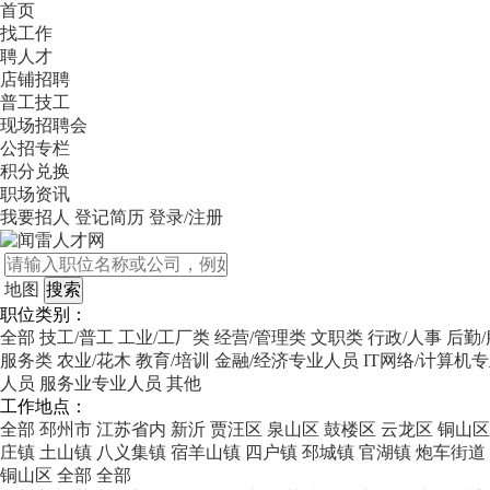
首页
找工作
聘人才
店铺招聘
普工技工
现场招聘会
公招专栏
积分兑换
职场资讯
我要招人
登记简历
登录/注册
地图
职位类别：
全部
技工/普工
工业/工厂类
经营/管理类
文职类
行政/人事
后勤
服务类
农业/花木
教育/培训
金融/经济专业人员
IT网络/计算机
人员
服务业专业人员
其他
工作地点：
全部
邳州市
江苏省内
新沂
贾汪区
泉山区
鼓楼区
云龙区
铜山区
庄镇
土山镇
八义集镇
宿羊山镇
四户镇
邳城镇
官湖镇
炮车街道
铜山区
全部
全部