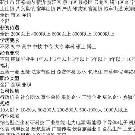
邳州市
江苏省内
新沂
贾汪区
泉山区
鼓楼区
云龙区
铜山区
睢宁
土山镇
八义集镇
宿羊山镇
四户镇
邳城镇
官湖镇
炮车街道
东湖
全部
市区
乡镇
全部
薪资待遇
全部
2000以上
4000以上
6000以上
8000以上
10000以上
学历要求
不限
初中
高中
中技
中专
大专
本科
硕士
博士
经验要求
不限
应届毕业生
1年以上
2年以上
3年以上
5年以上
8年以上
10
福利
五险一金
五险
法定节假日
免费体检
双休
包吃住
带薪年假
年终
职位类型
全部
全职
兼职
公司性质
行政机关
社会团体
事业单位
股份企业
三资企业
集体企业
乡镇
规模
10人以下
10-50人
50-200人
200-500人
500-1000人
1000人以上
行业领域
综合型企业
科研科技
工业智能
电力电源/新能源
半导体/电子
机
仪表
机电设备
建筑装潢
广告传媒
饮食旅游业
副食品生产
工艺