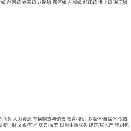
楼镇
岔河镇
铁富镇
八路镇
新河镇
占城镇
邹庄镇
港上镇
碾庄镇
子商务
人力资源
车辆制造与销售
教育/培训
多媒体/自媒体
仪器
投资理财
文娱/艺术
庆典/展览
日用生活服务
建筑/房地产
印刷包