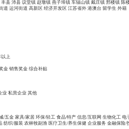
丰县
沛县
议堂镇
赵墩镇
燕子埠镇
车辐山镇
戴庄镇
邢楼镇
陈
街道
运河街道
高新区
经济开发区
江苏省外
港澳台
留学生
外籍
年以上
奖金
销售奖金
综合补贴
企业
私营企业
其他
械/五金
家具/家居
环保/轻工
食品/特产
信息/互联网
生物化工
电
品
纺织/服装
农林牧副渔
医疗卫生/养生保健
企业服务
金融保险/