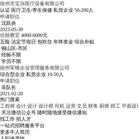
徐州市宝兴医疗设备有限公司
认证
医疗卫生/养生保健
私营企业
50-200人
申请职位
沈跃炎
2023-05-30
住校教官
4000-6000元
五险
法定节假日
包吃住
年终奖金
综合补贴
铜山区-市区
经验不限
学历不限
徐州军锋企业管理服务有限公司
综合型企业
私营企业
10-50人
申请职位
吴队长
2021-02-20
热门搜索
工程师
会计
设计
设计师
司机
运营
文员
财务
厨师
焊工
平面设
关注微信公众号
随时随地接受微信通知
找工作 招人才
一站式招聘服务平台
更多牛人简历
入职速度快