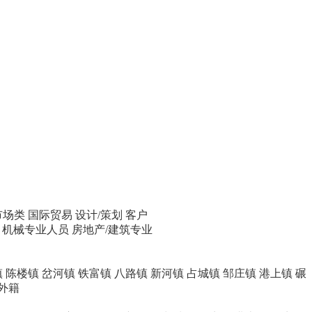
市场类
国际贸易
设计/策划
客户
机械专业人员
房地产/建筑专业
镇
陈楼镇
岔河镇
铁富镇
八路镇
新河镇
占城镇
邹庄镇
港上镇
碾
外籍