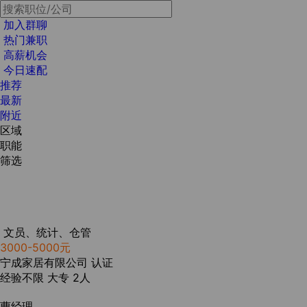
加入群聊
热门兼职
高薪机会
今日速配
推荐
最新
附近
区域
职能
筛选
文员、统计、仓管
3000-5000元
宁成家居有限公司
认证
经验不限
大专
2人
曹经理