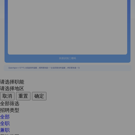
长按识别二维码
{{usertype=='2'?'个人投递实时提醒，招聘更快捷！':'企业回复实时提醒，求职更快捷！'}}
请选择职能
请选择地区
取消
重置
确定
全部筛选
招聘类型
全部
全职
兼职