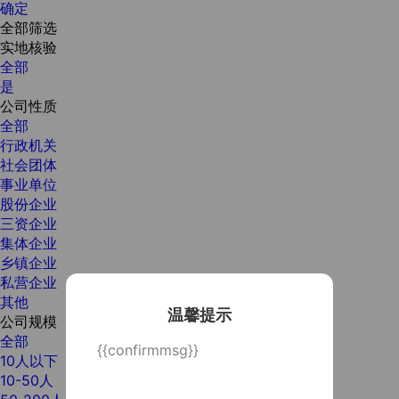
确定
全部筛选
实地核验
全部
是
公司性质
全部
行政机关
社会团体
事业单位
股份企业
三资企业
集体企业
乡镇企业
私营企业
其他
温馨提示
公司规模
全部
{{confirmmsg}}
10人以下
10-50人