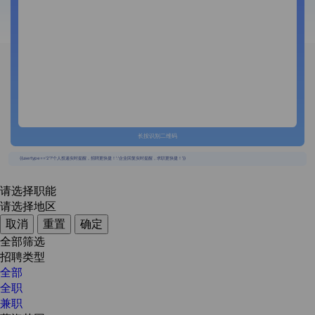
长按识别二维码
{{usertype=='2'?'个人投递实时提醒，招聘更快捷！':'企业回复实时提醒，求职更快捷！'}}
请选择职能
请选择地区
取消
重置
确定
全部筛选
招聘类型
全部
全职
兼职