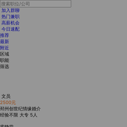
加入群聊
热门兼职
高薪机会
今日速配
推荐
最新
附近
区域
职能
筛选
文员
2500元
邳州创世纪情缘婚介
经验不限
大专
5人
索静堂