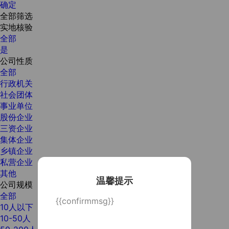
确定
全部筛选
实地核验
全部
是
公司性质
全部
行政机关
社会团体
事业单位
股份企业
三资企业
集体企业
乡镇企业
私营企业
其他
温馨提示
公司规模
全部
{{confirmmsg}}
10人以下
10-50人