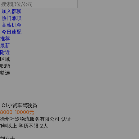
加入群聊
热门兼职
高薪机会
今日速配
推荐
最新
附近
区域
职能
筛选
C1小货车驾驶员
8000-10000元
徐州巧途物流服务有限公司
认证
1年以上
学历不限
2人
刘女士