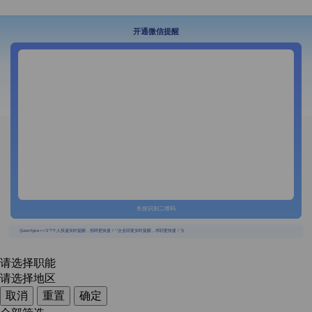
开通微信提醒
长按识别二维码
{{usertype=='2'?'个人投递实时提醒，招聘更快捷！':'企业回复实时提醒，求职更快捷！'}}
请选择职能
请选择地区
取消
重置
确定