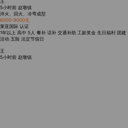
王
5小时前
赵墩镇
淬火、回火、冷弯成型
6000-9000元
莱亚国际
认证
1年以上
高中
5人
餐补
话补
交通补助
工龄奖金
生日福利
团建
活动
五险
法定节假日
王
5小时前
赵墩镇