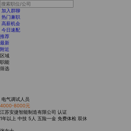
加入群聊
热门兼职
高薪机会
今日速配
推荐
最新
附近
区域
职能
筛选
电气调试人员
4000-8000元
江苏安捷智能制造有限公司
认证
1年以上
中技
5人
五险一金
免费体检
双休
张女士