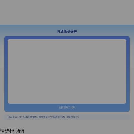
开通微信提醒
长按识别二维码
{{usertype=='2'?'个人投递实时提醒，招聘更快捷！':'企业回复实时提醒，求职更快捷！'}}
请选择职能