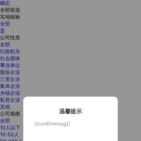
确定
全部筛选
实地核验
全部
是
公司性质
全部
行政机关
社会团体
事业单位
股份企业
三资企业
集体企业
乡镇企业
私营企业
其他
温馨提示
公司规模
全部
{{confirmmsg}}
10人以下
10-50人