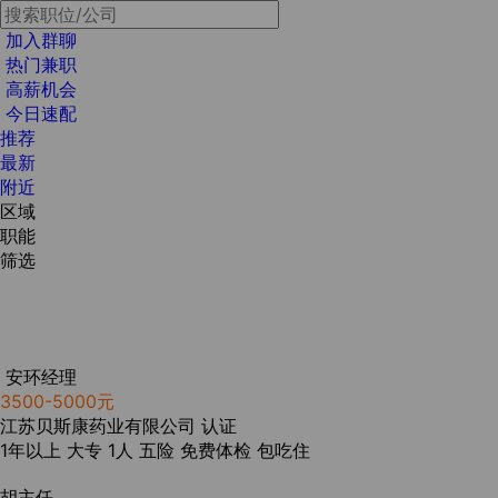
加入群聊
热门兼职
高薪机会
今日速配
推荐
最新
附近
区域
职能
筛选
安环经理
3500-5000元
江苏贝斯康药业有限公司
认证
1年以上
大专
1人
五险
免费体检
包吃住
胡主任