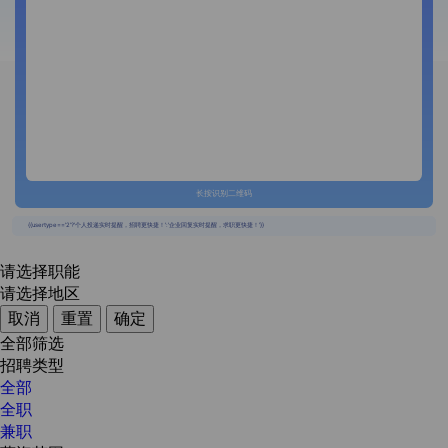
长按识别二维码
{{usertype=='2'?'个人投递实时提醒，招聘更快捷！':'企业回复实时提醒，求职更快捷！'}}
请选择职能
请选择地区
取消
重置
确定
全部筛选
招聘类型
全部
全职
兼职