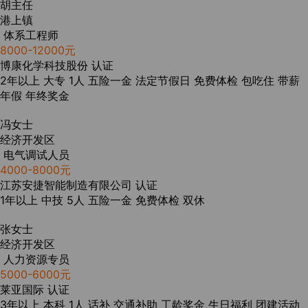
胡主任
港上镇
体系工程师
8000-12000元
博康化学科技股份
认证
2年以上
大专
1人
五险一金
法定节假日
免费体检
包吃住
带薪
年假
年终奖金
冯女士
经济开发区
电气调试人员
4000-8000元
江苏安捷智能制造有限公司
认证
1年以上
中技
5人
五险一金
免费体检
双休
张女士
经济开发区
人力资源专员
5000-6000元
莱亚国际
认证
3年以上
本科
1人
话补
交通补助
工龄奖金
生日福利
团建活动