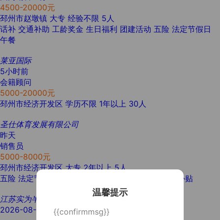
4500-20000元
邳州市赵墩镇
大专
经验不限
5人
话补
交通补助
工龄奖金
生日福利
团建活动
五险
法定节假日
午餐
莱亚国际
5小时前
会籍顾问
5000-20000元
邳州市经济开发区
学历不限
1年以上
30人
圣仕体育发展有限公司
昨天
销售员
5000-8000元
邳州市经济开发区
大专
2年以上
5人
五险
法定节假日
带薪年假
年终奖金
销售奖金
综合补贴
温馨提示
江苏实为半导体科技有限公司
2026-08-06
{{confirmmsg}}