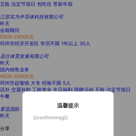
五险
法定节假日
包吃住
带薪年假
江苏实为半导体科技有限公司
昨天
会籍顾问
5000-20000元
邳州市经济开发区
学历不限
1年以上
30人
圣仕体育发展有限公司
昨天
国内销售业务
4500-20000元
邳州市赵墩镇
大专
经验不限
5人
话补
交通补助
工龄奖金
生日福利
团建活动
五险
法定节假日
午餐
温馨提示
莱亚国际
昨天
{{confirmmsg}}
分享