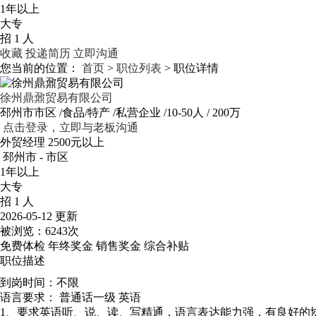
1年以上
大专
招 1 人
收藏
投递简历
立即沟通
您当前的位置：
首页
>
职位列表
> 职位详情
徐州鼎鼐贸易有限公司
邳州市市区
/食品/特产
/私营企业
/10-50人
/ 200万
点击登录，立即与老板沟通
外贸经理
2500元以上
邳州市 - 市区
1年以上
大专
招 1 人
2026-05-12 更新
被浏览：
6243次
免费体检
年终奖金
销售奖金
综合补贴
职位描述
到岗时间：不限
语言要求：
普通话一级
英语
1、要求英语听、说、读、写精通，语言表达能力强，有良好的