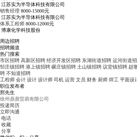
江苏实为半导体科技有限公司
销售经理
8000-15000元
江苏实为半导体科技有限公司
体系工程师
8000-12000元
博康化学科技股份
周边招聘
招聘频道
热门搜索
市区招聘
高新区招聘
经济开发区招聘
东湖街道招聘
运河街道招
邹庄镇招聘
港上镇招聘
碾庄镇招聘
土山镇招聘
议堂镇招聘
赵
聘
不知道招聘
工程师
会计
设计
设计师
司机
运营
文员
财务
厨师
焊工
平面设
职位发布者
邢先生
徐州鼎鼐贸易有限公司
投递简历
立即沟通
电话
收藏
分享