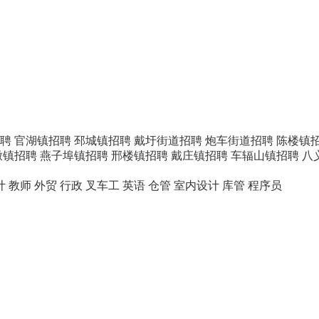
聘
官湖镇招聘
邳城镇招聘
戴圩街道招聘
炮车街道招聘
陈楼镇
墩镇招聘
燕子埠镇招聘
邢楼镇招聘
戴庄镇招聘
车辐山镇招聘
八
计
教师
外贸
行政
叉车工
英语
仓管
室内设计
库管
程序员