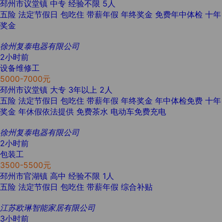
邳州市议堂镇
中专
经验不限
5人
五险
法定节假日
包吃住
带薪年假
年终奖金
免费年中体检
十年
奖金
徐州复泰电器有限公司
2小时前
设备维修工
5000-7000元
邳州市议堂镇
大专
3年以上
2人
五险
法定节假日
包吃住
带薪年假
年终奖金
年中体检免费
十年
奖金
年休假依法提供
免费茶水
电动车免费充电
徐州复泰电器有限公司
2小时前
包装工
3500-5500元
邳州市官湖镇
高中
经验不限
1人
五险
法定节假日
包吃住
带薪年假
综合补贴
江苏欧琳智能家居有限公司
3小时前