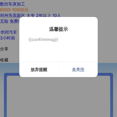
数控车床加工
6000-10000元
邳州市高新区
大专
2年以上
10人
五险
免费体检
包吃住
温馨提示
华邦汽车
3小时前
{{confirmmsg}}
分享
收藏
放弃提醒
去关注
开通微信提醒