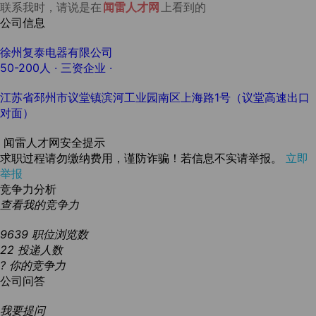
联系我时，请说是在
闻雷人才网
上看到的
公司信息
徐州复泰电器有限公司
50-200人
· 三资企业 ·
江苏省邳州市议堂镇滨河工业园南区上海路1号（议堂高速出口
对面）
闻雷人才网安全提示
求职过程请勿缴纳费用，谨防诈骗！若信息不实请举报。
立即
举报
竞争力分析
查看我的竞争力
9639
职位浏览数
22
投递人数
?
你的竞争力
公司问答
我要提问