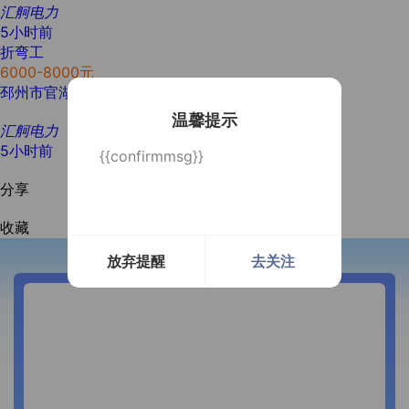
汇舸电力
5小时前
折弯工
6000-8000元
邳州市官湖镇
学历不限
经验不限
2人
温馨提示
汇舸电力
5小时前
{{confirmmsg}}
分享
收藏
放弃提醒
去关注
开通微信提醒