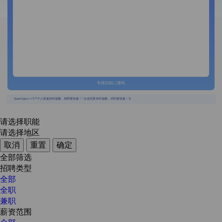
长按识别二维码
{{usertype=='2'?'个人投递实时提醒，招聘更快捷！':'企业回复实时提醒，求职更快捷！'}}
请选择职能
请选择地区
取消
重置
确定
全部筛选
招聘类型
全部
全职
兼职
薪资范围