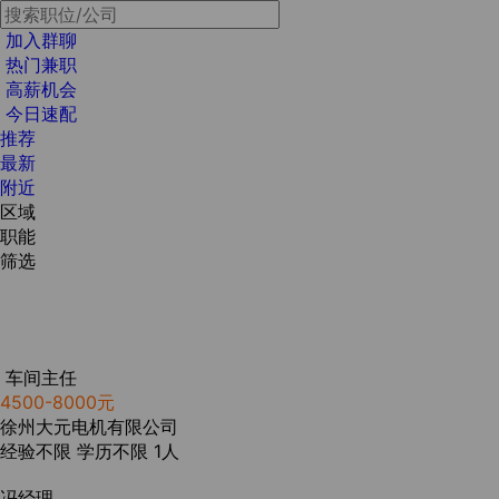
加入群聊
热门兼职
高薪机会
今日速配
推荐
最新
附近
区域
职能
筛选
车间主任
4500-8000元
徐州大元电机有限公司
经验不限
学历不限
1人
冯经理