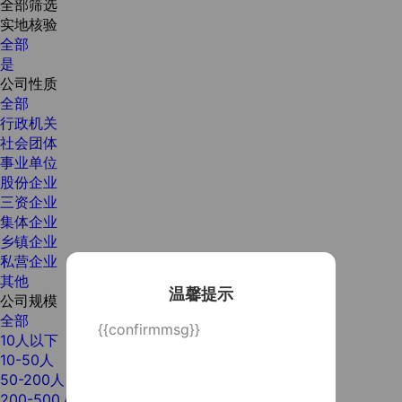
全部筛选
实地核验
全部
是
公司性质
全部
行政机关
社会团体
事业单位
股份企业
三资企业
集体企业
乡镇企业
私营企业
其他
温馨提示
公司规模
全部
{{confirmmsg}}
10人以下
10-50人
50-200人
200-500人