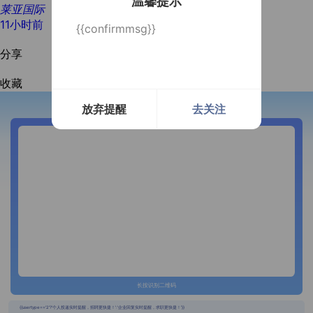
温馨提示
莱亚国际
11小时前
{{confirmmsg}}
分享
收藏
放弃提醒
去关注
开通微信提醒
长按识别二维码
{{usertype=='2'?'个人投递实时提醒，招聘更快捷！':'企业回复实时提醒，求职更快捷！'}}