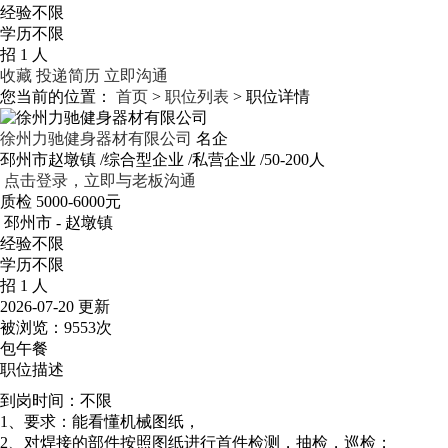
经验不限
学历不限
招 1 人
收藏
投递简历
立即沟通
您当前的位置：
首页
>
职位列表
> 职位详情
徐州力驰健身器材有限公司
名企
邳州市赵墩镇
/综合型企业
/私营企业
/50-200人
点击登录，立即与老板沟通
质检
5000-6000元
邳州市 - 赵墩镇
经验不限
学历不限
招 1 人
2026-07-20 更新
被浏览：
9553次
包午餐
职位描述
到岗时间：不限
1、要求：能看懂机械图纸，
2、对焊接的部件按照图纸进行首件检测，抽检，巡检；