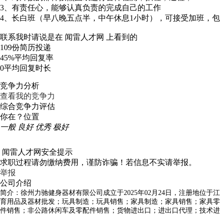
3、有责任心，能够认真负责的完成自己的工作
4、长白班（早八晚五点半，中午休息1小时），可接受加班，
联系我时请说是在
闻雷人才网
上看到的
109份
简历投递
45%
平均回复率
0
平均回复时长
竞争力分析
查看我的竞争力
综合竞争力评估
你在？位置
一般
良好
优秀
极好
闻雷人才网安全提示
求职过程请勿缴纳费用，谨防诈骗！若信息不实请举报。
举报
公司介绍
简介：徐州力驰健身器材有限公司成立于2025年02月24日，注册地
育用品及器材批发；玩具制造；玩具销售；家具制造；家具销售；家具零
件销售；非公路休闲车及零配件销售；货物进出口；进出口代理；技术进