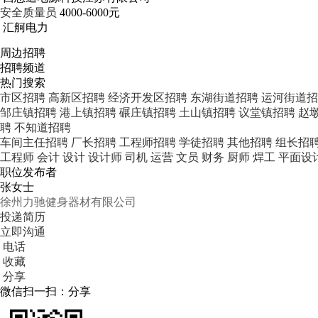
安全质量员
4000-6000元
汇舸电力
周边招聘
招聘频道
热门搜索
市区招聘
高新区招聘
经济开发区招聘
东湖街道招聘
运河街道招
邹庄镇招聘
港上镇招聘
碾庄镇招聘
土山镇招聘
议堂镇招聘
赵
聘
不知道招聘
车间主任招聘
厂长招聘
工程师招聘
学徒招聘
其他招聘
组长招
工程师
会计
设计
设计师
司机
运营
文员
财务
厨师
焊工
平面设
职位发布者
张女士
徐州力驰健身器材有限公司
投递简历
立即沟通
电话
收藏
分享
微信扫一扫：分享