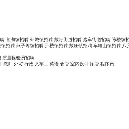
聘
官湖镇招聘
邳城镇招聘
戴圩街道招聘
炮车街道招聘
陈楼镇
墩镇招聘
燕子埠镇招聘
邢楼镇招聘
戴庄镇招聘
车辐山镇招聘
八
聘
质量检验员招聘
计
教师
外贸
行政
叉车工
英语
仓管
室内设计
库管
程序员