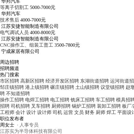
华邦汽车
等离子切割工
5000-7000元
华邦汽车
技术售后
4000-7000元
江苏安捷智能制造有限公司
电气调试人员
4000-8000元
江苏安捷智能制造有限公司
CNC操作工、组装工普工
3500-7800元
宁成家居有限公司
周边招聘
招聘频道
热门搜索
市区招聘
高新区招聘
经济开发区招聘
东湖街道招聘
运河街道招
邹庄镇招聘
港上镇招聘
碾庄镇招聘
土山镇招聘
议堂镇招聘
赵
聘
不知道招聘
操作工招聘
电焊工招聘
电工招聘
铣床工招聘
车工招聘
模具招
招聘
司机招聘
叉车招聘
厨师招聘
锅炉工招聘
装卸工招聘
板厂
工程师
会计
设计
设计师
司机
运营
文员
财务
厨师
焊工
平面设
职位发布者
周女士
· 人事专员
江苏实为半导体科技有限公司