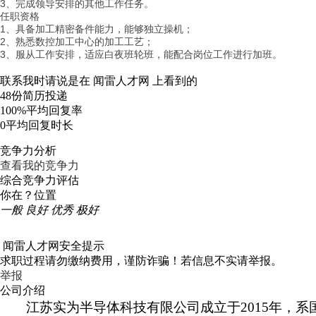
3、完成领导安排的其他工作任务。
任职资格
1、具备加工精密备件能力，能够独立操机；
2、熟悉数控加工中心的加工工艺；
3、服从工作安排，适应白夜班轮班，能配合岗位工作进行加班。
联系我时请说是在
闻雷人才网
上看到的
48份
简历投递
100%
平均回复率
0
平均回复时长
竞争力分析
查看我的竞争力
综合竞争力评估
你在？位置
一般
良好
优秀
极好
闻雷人才网安全提示
求职过程请勿缴纳费用，谨防诈骗！若信息不实请举报。
举报
公司介绍
江苏实为半导体科技有限公司成立于2015年，