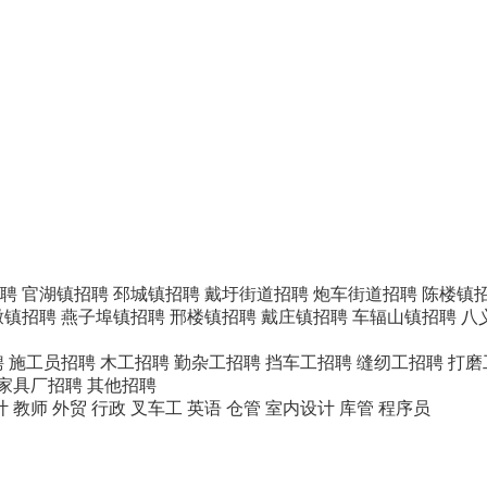
聘
官湖镇招聘
邳城镇招聘
戴圩街道招聘
炮车街道招聘
陈楼镇
墩镇招聘
燕子埠镇招聘
邢楼镇招聘
戴庄镇招聘
车辐山镇招聘
八
聘
施工员招聘
木工招聘
勤杂工招聘
挡车工招聘
缝纫工招聘
打磨
/家具厂招聘
其他招聘
计
教师
外贸
行政
叉车工
英语
仓管
室内设计
库管
程序员