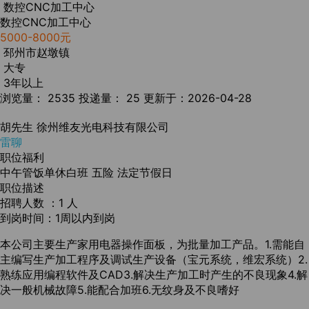
数控CNC加工中心
数控CNC加工中心
5000-8000元
邳州市赵墩镇
大专
3年以上
浏览量： 2535
投递量： 25
更新于：2026-04-28
胡先生
徐州维友光电科技有限公司
雷聊
职位福利
中午管饭单休白班
五险
法定节假日
职位描述
招聘人数 ：1 人
到岗时间：1周以内到岗
本公司主要生产家用电器操作面板，为批量加工产品。1.需能自
主编写生产加工程序及调试生产设备（宝元系统，维宏系统）2.
熟练应用编程软件及CAD3.解决生产加工时产生的不良现象4.解
决一般机械故障5.能配合加班6.无纹身及不良嗜好