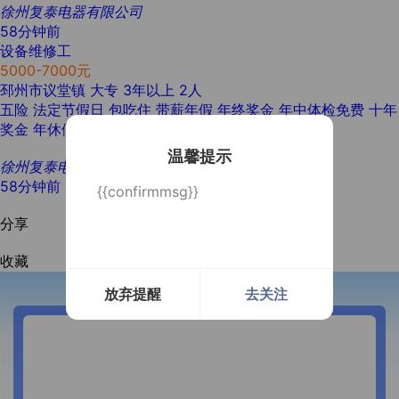
徐州复泰电器有限公司
58分钟前
设备维修工
5000-7000元
邳州市议堂镇
大专
3年以上
2人
五险
法定节假日
包吃住
带薪年假
年终奖金
年中体检免费
十年
奖金
年休假依法提供
免费茶水
电动车免费充电
温馨提示
徐州复泰电器有限公司
58分钟前
{{confirmmsg}}
分享
收藏
放弃提醒
去关注
开通微信提醒