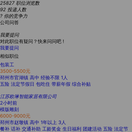
25827
职位浏览数
92
投递人数
?
你的竞争力
公司问答
我要提问
对此职位有疑问？快来问问吧 !
我要提问
相似职位
包装工
3500-5500元
邳州市官湖镇
高中
经验不限
1人
五险
法定节假日
包吃住
带薪年假
综合补贴
江苏欧琳智能家居有限公司
2小时前
模版雕刻
6000-9000元
邳州市赵墩镇
高中
1年以上
3人
餐补
话补
交通补助
工龄奖金
生日福利
团建活动
五险
法定节