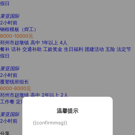
假日
莱亚国际
2小时前
钢框模板（焊工）
8000-10000元
邳州市赵墩镇
高中
1年以上
4人
餐补
话补
交通补助
工龄奖金
生日福利
团建活动
五险
法定节
假日
莱亚国际
2小时前
覆塑线班组长
6000-8000元
邳州市赵墩镇
高中
2年以上
2人
工作餐
定期体检
节日福利
温馨提示
莱亚国际
2小时前
{{confirmmsg}}
分享