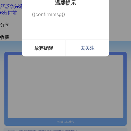
温馨提示
江苏华兴激光科技有限公司
6分钟前
{{confirmmsg}}
分享
收藏
放弃提醒
去关注
开通微信提醒
长按识别二维码
{{usertype=='2'?'个人投递实时提醒，招聘更快捷！':'企业回复实时提醒，求职更快捷！'}}