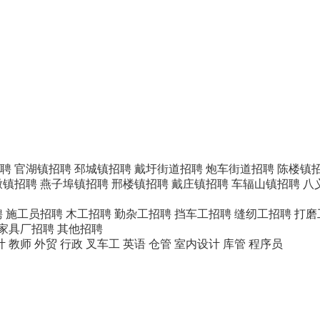
聘
官湖镇招聘
邳城镇招聘
戴圩街道招聘
炮车街道招聘
陈楼镇
墩镇招聘
燕子埠镇招聘
邢楼镇招聘
戴庄镇招聘
车辐山镇招聘
八
聘
施工员招聘
木工招聘
勤杂工招聘
挡车工招聘
缝纫工招聘
打磨
/家具厂招聘
其他招聘
计
教师
外贸
行政
叉车工
英语
仓管
室内设计
库管
程序员