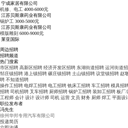
宁成家居有限公司
机修、电工
4000-6000元
江苏贝斯康药业有限公司
锅炉工
3000-5000元
江苏贝斯康药业有限公司
模版雕刻
6000-9000元
莱亚国际
周边招聘
招聘频道
热门搜索
市区招聘
高新区招聘
经济开发区招聘
东湖街道招聘
运河街道招
邹庄镇招聘
港上镇招聘
碾庄镇招聘
土山镇招聘
议堂镇招聘
赵
聘
不知道招聘
操作工招聘
电焊工招聘
电工招聘
铣床工招聘
车工招聘
模具招
招聘
司机招聘
叉车招聘
厨师招聘
锅炉工招聘
装卸工招聘
板厂
工程师
会计
设计
设计师
司机
运营
文员
财务
厨师
焊工
平面设
职位发布者
冯先生
徐州华邦专用汽车有限公司
投递简历
立即沟通