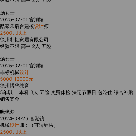
经验不限
高中
2人
五险
汤女士
2025-02-01
官湖镇
酷家乐后台建模
设计
师
2500元以上
徐州朴拙家居有限公司
经验不限
高中
2人
五险
汤女士
2025-02-01
官湖镇
非标机械
设计
5000-12000元
徐州博华教育
5年以上
本科
3人
五险
免费体检
法定节假日
包吃住
综合补贴
销售奖金
晓晓梦
2024-08-26
官湖镇
机械
设计
师：（可转销售）
2500元以上