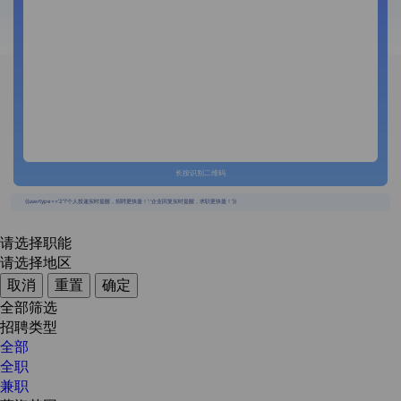
长按识别二维码
{{usertype=='2'?'个人投递实时提醒，招聘更快捷！':'企业回复实时提醒，求职更快捷！'}}
请选择职能
请选择地区
取消
重置
确定
全部筛选
招聘类型
全部
全职
兼职