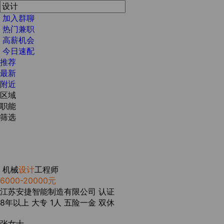
加入群聊
热门兼职
高薪机会
今日速配
推荐
最新
附近
区域
职能
筛选
机械
设计
工程师
6000-20000元
江苏安捷智能制造有限公司
认证
8年以上
大专
1人
五险一金
双休
张女士