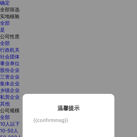
确定
全部筛选
实地核验
全部
是
公司性质
全部
行政机关
社会团体
事业单位
股份企业
三资企业
集体企业
乡镇企业
私营企业
其他
温馨提示
公司规模
全部
{{confirmmsg}}
10人以下
10-50人