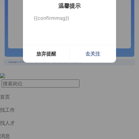
温馨提示
{{confirmmsg}}
放弃提醒
去关注
长按识别二维码
{{usertype=='2'?'个人投递实时提醒，招聘更快捷！':'企业回复实时提醒，求职更快捷！'}}
首页
找工作
找人才
消息