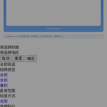
长按识别二维码
{{usertype=='2'?'个人投递实时提醒，招聘更快捷！':'企业回复实时提醒，求职更快捷！'}}
请选择职能
请选择地区
取消
重置
确定
全部筛选
招聘类型
全部
全职
兼职
薪资范围
结算方式
全部
急聘职位