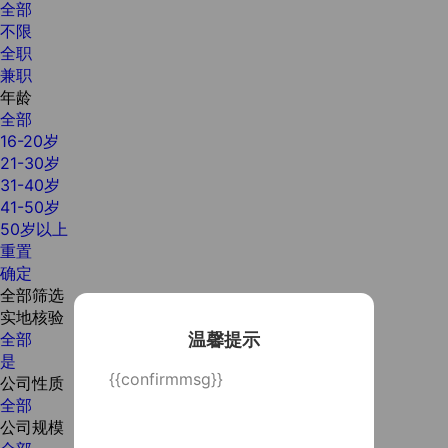
全部
不限
全职
兼职
年龄
全部
16-20岁
21-30岁
31-40岁
41-50岁
50岁以上
重置
确定
全部筛选
实地核验
温馨提示
全部
是
{{confirmmsg}}
公司性质
全部
公司规模