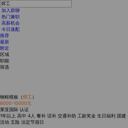
加入群聊
热门兼职
高薪机会
今日速配
推荐
最新
附近
区域
职能
筛选
钢框模板（
焊工
）
8000-10000元
莱亚国际
认证
1年以上
高中
4人
餐补
话补
交通补助
工龄奖金
生日福利
团建
活动
五险
法定节假日