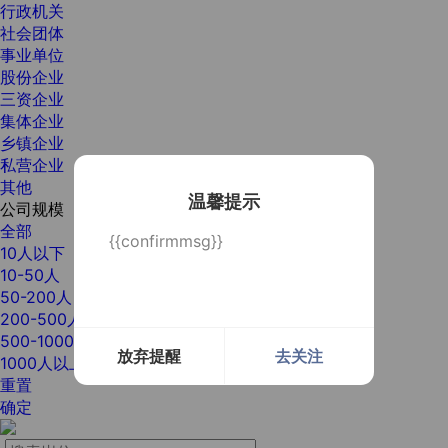
行政机关
社会团体
事业单位
股份企业
三资企业
集体企业
乡镇企业
私营企业
其他
温馨提示
公司规模
全部
{{confirmmsg}}
10人以下
10-50人
50-200人
200-500人
500-1000人
放弃提醒
去关注
1000人以上
重置
确定