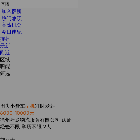
加入群聊
热门兼职
高薪机会
今日速配
推荐
最新
附近
区域
职能
筛选
周边小货车
司机
准时发薪
8000-10000元
徐州巧途物流服务有限公司
认证
经验不限
学历不限
2人
刘女士