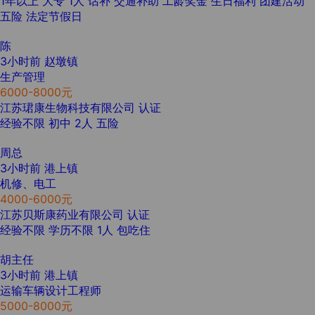
1年以上
大专
1人
话补
交通补助
工龄奖金
生日福利
团建活动
五险
法定节假日
陈
3小时前
赵墩镇
生产管理
6000-8000元
江苏珺康生物科技有限公司
认证
经验不限
初中
2人
五险
周总
3小时前
港上镇
机修、电工
4000-6000元
江苏贝斯康药业有限公司
认证
经验不限
学历不限
1人
包吃住
胡主任
3小时前
港上镇
运输车辆设计工程师
5000-8000元