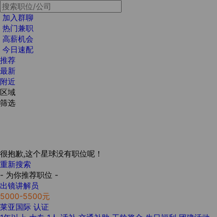
加入群聊
热门兼职
高薪机会
今日速配
推荐
最新
附近
区域
筛选
很抱歉,这个星球没有职位呢！
重新搜索
- 为你推荐职位 -
出镜讲解员
5000-5500元
莱亚国际
认证