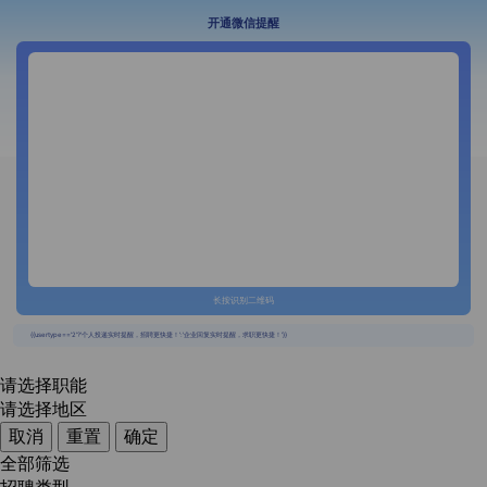
开通微信提醒
长按识别二维码
{{usertype=='2'?'个人投递实时提醒，招聘更快捷！':'企业回复实时提醒，求职更快捷！'}}
请选择职能
请选择地区
取消
重置
确定
全部筛选
招聘类型