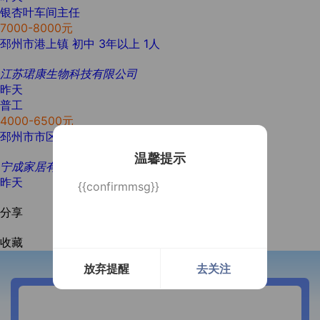
银杏叶车间主任
7000-8000元
邳州市港上镇
初中
3年以上
1人
江苏珺康生物科技有限公司
昨天
普工
4000-6500元
邳州市市区
学历不限
经验不限
5人
温馨提示
宁成家居有限公司
昨天
{{confirmmsg}}
分享
收藏
放弃提醒
去关注
开通微信提醒