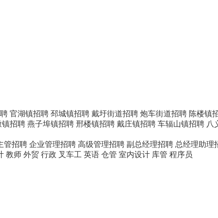
聘
官湖镇招聘
邳城镇招聘
戴圩街道招聘
炮车街道招聘
陈楼镇
墩镇招聘
燕子埠镇招聘
邢楼镇招聘
戴庄镇招聘
车辐山镇招聘
八
主管招聘
企业管理招聘
高级管理招聘
副总经理招聘
总经理助理
计
教师
外贸
行政
叉车工
英语
仓管
室内设计
库管
程序员