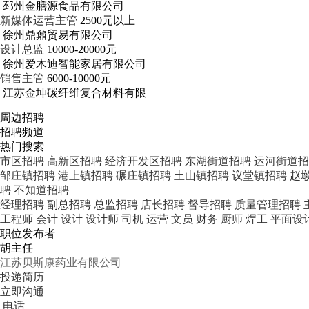
邳州金膳源食品有限公司
新媒体运营主管
2500元以上
徐州鼎鼐贸易有限公司
设计总监
10000-20000元
徐州爱木迪智能家居有限公司
销售主管
6000-10000元
江苏金坤碳纤维复合材料有限
周边招聘
招聘频道
热门搜索
市区招聘
高新区招聘
经济开发区招聘
东湖街道招聘
运河街道招
邹庄镇招聘
港上镇招聘
碾庄镇招聘
土山镇招聘
议堂镇招聘
赵
聘
不知道招聘
经理招聘
副总招聘
总监招聘
店长招聘
督导招聘
质量管理招聘
工程师
会计
设计
设计师
司机
运营
文员
财务
厨师
焊工
平面设
职位发布者
胡主任
江苏贝斯康药业有限公司
投递简历
立即沟通
电话