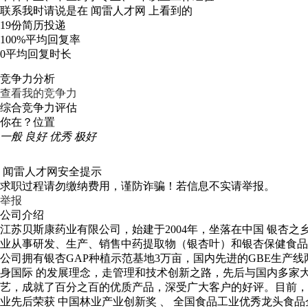
联系我时请说是在
闻雷人才网
上看到的
19份
简历投递
100%
平均回复率
0
平均回复时长
竞争力分析
查看我的竞争力
综合竞争力评估
你在？位置
一般
良好
优秀
极好
闻雷人才网安全提示
求职过程请勿缴纳费用，谨防诈骗！若信息不实请举报。
举报
公司介绍
江苏贝斯康药业有限公司，始建于2004年，坐落在中国 银杏之乡
业从事研发、生产、销售中药提取物（银杏叶）和银杏保健食品
公司拥有银杏GAP种植示范基地3万亩，国内先进的GBE生产
身国际 的发展理念，走管理和技术创新之路，先后与国内多家
艺，成就了百分之百的优质产品，深受广大客户的好评。目前，
业先后荣获 中国林业产业创新奖 、 全国食品工业优秀龙头食品企