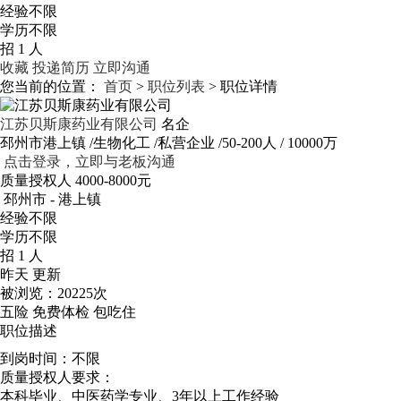
经验不限
学历不限
招 1 人
收藏
投递简历
立即沟通
您当前的位置：
首页
>
职位列表
> 职位详情
江苏贝斯康药业有限公司
名企
邳州市港上镇
/生物化工
/私营企业
/50-200人
/ 10000万
点击登录，立即与老板沟通
质量授权人
4000-8000元
邳州市 - 港上镇
经验不限
学历不限
招 1 人
昨天 更新
被浏览：
20225次
五险
免费体检
包吃住
职位描述
到岗时间：不限
质量授权人要求：
本科毕业、中医药学专业、3年以上工作经验