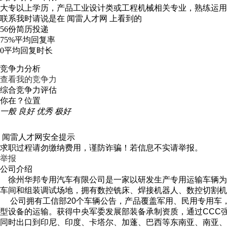
大专以上学历，产品工业设计类或工程机械相关专业，熟练运用CAD（
联系我时请说是在
闻雷人才网
上看到的
56份
简历投递
75%
平均回复率
0
平均回复时长
竞争力分析
查看我的竞争力
综合竞争力评估
你在？位置
一般
良好
优秀
极好
闻雷人才网安全提示
求职过程请勿缴纳费用，谨防诈骗！若信息不实请举报。
举报
公司介绍
徐州华邦专用汽车有限公司是一家以研发生产专用运输车辆为主的
车间和组装调试场地，拥有数控铣床、焊接机器人、数控切割机
公司拥有工信部20个车辆公告，产品覆盖军用、民用专用车
型设备的运输。获得中央军委发展部装备承制资质，通过CCC强
同时出口到印尼、印度、卡塔尔、加蓬、巴西等东南亚、南亚、