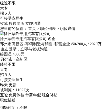
经验不限
大专
招 5 人
可接受应届生
收藏
投递简历
立即沟通
您当前的位置：
首页
>
职位列表
> 职位详情
徐州华邦专用汽车有限公司
名企
邳州市高新区
/车辆制造与销售
/私营企业
/50-200人
/ 2020万
点击登录，立即与老板沟通
绘图员
4000元
邳州市 - 高新区
经验不限
大专
招 5 人
可接受应届生
昨天 更新
被浏览：
11022次
五险
免费体检
带薪年假
综合补贴
职位描述
到岗时间：不限