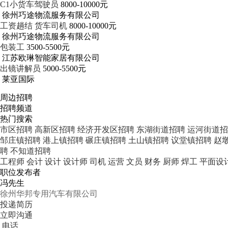
C1小货车驾驶员
8000-10000元
徐州巧途物流服务有限公司
工资趟结 货车司机
8000-10000元
徐州巧途物流服务有限公司
包装工
3500-5500元
江苏欧琳智能家居有限公司
出镜讲解员
5000-5500元
莱亚国际
周边招聘
招聘频道
热门搜索
市区招聘
高新区招聘
经济开发区招聘
东湖街道招聘
运河街道招
邹庄镇招聘
港上镇招聘
碾庄镇招聘
土山镇招聘
议堂镇招聘
赵
聘
不知道招聘
工程师
会计
设计
设计师
司机
运营
文员
财务
厨师
焊工
平面设
职位发布者
冯先生
徐州华邦专用汽车有限公司
投递简历
立即沟通
电话