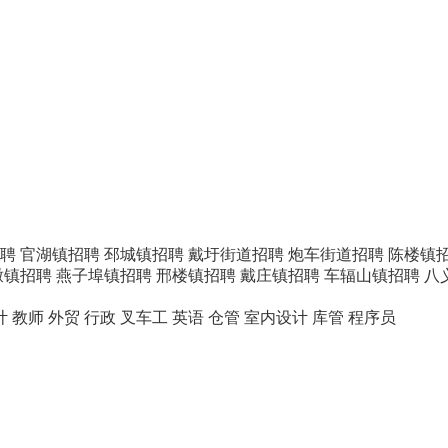
聘
官湖镇招聘
邳城镇招聘
戴圩街道招聘
炮车街道招聘
陈楼镇
墩镇招聘
燕子埠镇招聘
邢楼镇招聘
戴庄镇招聘
车辐山镇招聘
八
计
教师
外贸
行政
叉车工
英语
仓管
室内设计
库管
程序员