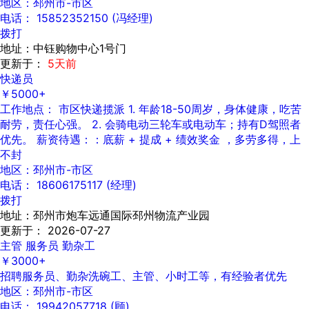
地区：邳州市-市区
电话： 15852352150 (冯经理)
拨打
地址：中钰购物中心1号门
更新于：
5天前
快递员
￥5000+
工作地点： 市区快递揽派 1. 年龄18-50周岁，身体健康，吃苦
耐劳，责任心强。 2. 会骑电动三轮车或电动车；持有D驾照者
优先。 薪资待遇：：底薪 + 提成 + 绩效奖金 ，多劳多得，上
不封
地区：邳州市-市区
电话： 18606175117 (经理)
拨打
地址：邳州市炮车远通国际邳州物流产业园
更新于： 2026-07-27
主管 服务员 勤杂工
￥3000+
招聘服务员、勤杂洗碗工、主管、小时工等，有经验者优先
地区：邳州市-市区
电话： 19942057718 (顾)