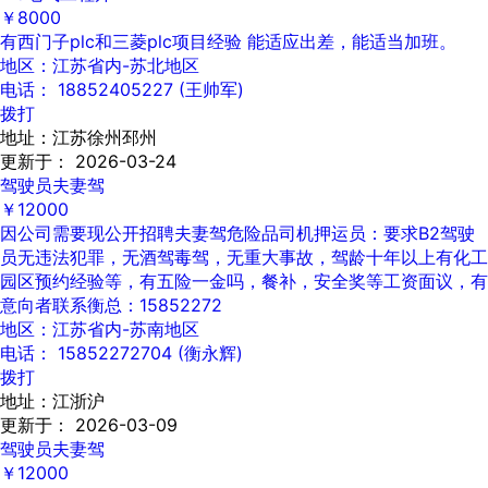
￥8000
有西门子plc和三菱plc项目经验 能适应出差，能适当加班。
地区：江苏省内-苏北地区
电话： 18852405227 (王帅军)
拨打
地址：江苏徐州邳州
更新于： 2026-03-24
驾驶员夫妻驾
￥12000
因公司需要现公开招聘夫妻驾危险品司机押运员：要求B2驾驶
员无违法犯罪，无酒驾毒驾，无重大事故，驾龄十年以上有化工
园区预约经验等，有五险一金吗，餐补，安全奖等工资面议，有
意向者联系衡总：15852272
地区：江苏省内-苏南地区
电话： 15852272704 (衡永辉)
拨打
地址：江浙沪
更新于： 2026-03-09
驾驶员夫妻驾
￥12000