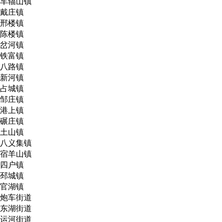
车辐山镇
戴庄镇
邢楼镇
陈楼镇
岔河镇
铁富镇
八路镇
新河镇
占城镇
邹庄镇
港上镇
碾庄镇
土山镇
八义集镇
宿羊山镇
四户镇
邳城镇
官湖镇
炮车街道
东湖街道
运河街道