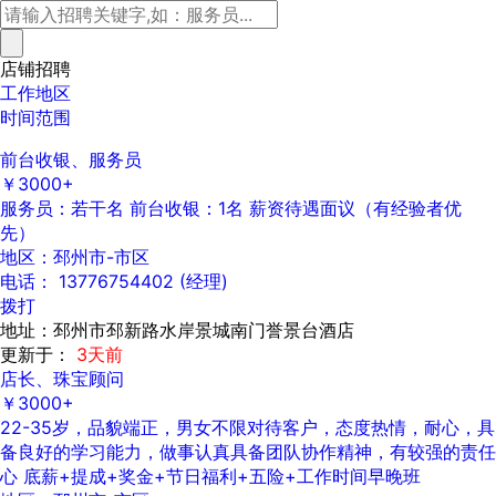
店铺招聘
工作地区
时间范围
前台收银、服务员
￥3000+
服务员：若干名 前台收银：1名 薪资待遇面议（有经验者优
先）
地区：邳州市-市区
电话： 13776754402 (经理)
拨打
地址：邳州市邳新路水岸景城南门誉景台酒店
更新于：
3天前
店长、珠宝顾问
￥3000+
22-35岁，品貌端正，男女不限对待客户，态度热情，耐心，具
备良好的学习能力，做事认真具备团队协作精神，有较强的责任
心 底薪+提成+奖金+节日福利+五险+工作时间早晚班