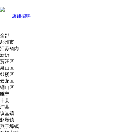
店铺招聘
全部
邳州市
江苏省内
新沂
贾汪区
泉山区
鼓楼区
云龙区
铜山区
睢宁
丰县
沛县
议堂镇
赵墩镇
燕子埠镇