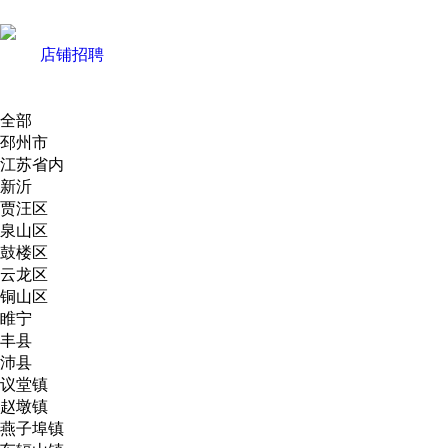
店铺招聘
全部
邳州市
江苏省内
新沂
贾汪区
泉山区
鼓楼区
云龙区
铜山区
睢宁
丰县
沛县
议堂镇
赵墩镇
燕子埠镇