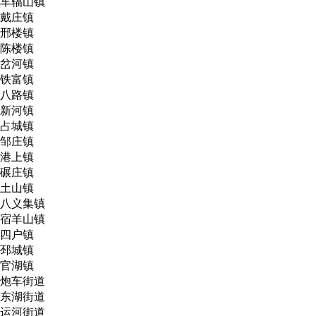
车辐山镇
戴庄镇
邢楼镇
陈楼镇
岔河镇
铁富镇
八路镇
新河镇
占城镇
邹庄镇
港上镇
碾庄镇
土山镇
八义集镇
宿羊山镇
四户镇
邳城镇
官湖镇
炮车街道
东湖街道
运河街道