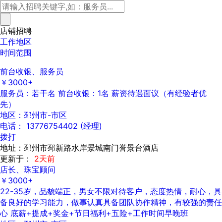
店铺招聘
工作地区
时间范围
前台收银、服务员
￥3000+
服务员：若干名 前台收银：1名 薪资待遇面议（有经验者优
先）
地区：邳州市-市区
电话： 13776754402 (经理)
拨打
地址：邳州市邳新路水岸景城南门誉景台酒店
更新于：
2天前
店长、珠宝顾问
￥3000+
22-35岁，品貌端正，男女不限对待客户，态度热情，耐心，具
备良好的学习能力，做事认真具备团队协作精神，有较强的责任
心 底薪+提成+奖金+节日福利+五险+工作时间早晚班