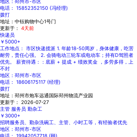
地区：邳州市-市区
电话： 15852352150 (冯经理)
拨打
地址：中钰购物中心1号门
更新于：
4天前
快递员
￥5000+
工作地点： 市区快递揽派 1. 年龄18-50周岁，身体健康，吃苦
耐劳，责任心强。 2. 会骑电动三轮车或电动车；持有D驾照者
优先。 薪资待遇：：底薪 + 提成 + 绩效奖金 ，多劳多得，上
不封
地区：邳州市-市区
电话： 18606175117 (经理)
拨打
地址：邳州市炮车远通国际邳州物流产业园
更新于： 2026-07-27
主管 服务员 勤杂工
￥3000+
招聘服务员、勤杂洗碗工、主管、小时工等，有经验者优先
地区：邳州市-市区
电话： 19942057718 (顾)