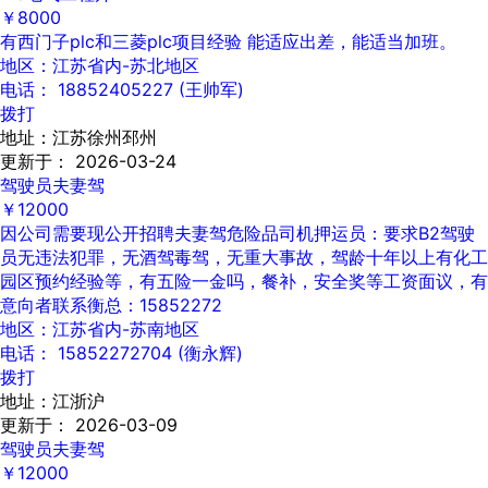
￥8000
有西门子plc和三菱plc项目经验 能适应出差，能适当加班。
地区：江苏省内-苏北地区
电话： 18852405227 (王帅军)
拨打
地址：江苏徐州邳州
更新于： 2026-03-24
驾驶员夫妻驾
￥12000
因公司需要现公开招聘夫妻驾危险品司机押运员：要求B2驾驶
员无违法犯罪，无酒驾毒驾，无重大事故，驾龄十年以上有化工
园区预约经验等，有五险一金吗，餐补，安全奖等工资面议，有
意向者联系衡总：15852272
地区：江苏省内-苏南地区
电话： 15852272704 (衡永辉)
拨打
地址：江浙沪
更新于： 2026-03-09
驾驶员夫妻驾
￥12000