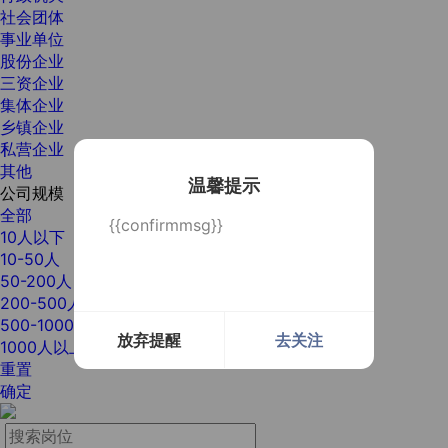
社会团体
事业单位
股份企业
三资企业
集体企业
乡镇企业
私营企业
其他
温馨提示
公司规模
全部
{{confirmmsg}}
10人以下
10-50人
50-200人
200-500人
500-1000人
放弃提醒
去关注
1000人以上
重置
确定