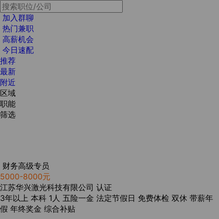
加入群聊
热门兼职
高薪机会
今日速配
推荐
最新
附近
区域
职能
筛选
财务高级专员
5000-8000元
江苏华兴激光科技有限公司
认证
3年以上
本科
1人
五险一金
法定节假日
免费体检
双休
带薪年
假
年终奖金
综合补贴