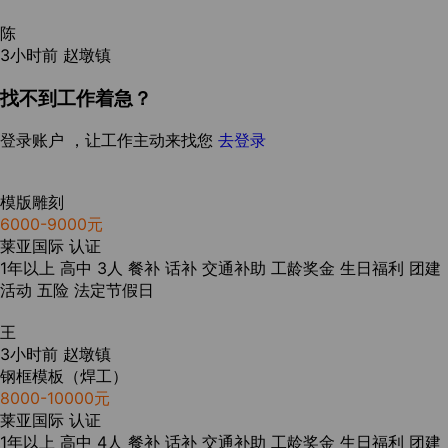
陈
3小时前
赵墩镇
找不到工作着急？
登录账户 ，让工作主动来找您
去登录
模版雕刻
6000-9000元
莱亚国际
认证
1年以上
高中
3人
餐补
话补
交通补助
工龄奖金
生日福利
团建
活动
五险
法定节假日
王
3小时前
赵墩镇
钢框模板（焊工）
8000-10000元
莱亚国际
认证
1年以上
高中
4人
餐补
话补
交通补助
工龄奖金
生日福利
团建