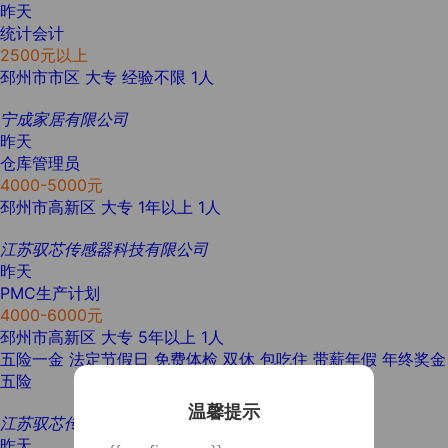
昨天
统计会计
2500元以上
邳州市市区
大专
经验不限
1人
宁成家居有限公司
昨天
仓库管理员
4000-5000元
邳州市高新区
大专
1年以上
1人
江苏驭芯传感器科技有限公司
昨天
PMC生产计划
4000-6000元
邳州市高新区
大专
5年以上
1人
五险一金
法定节假日
免费体检
双休
包吃住
带薪年假
年终奖金
五险
温馨提示
江苏驭芯传感器科技有限公司
昨天