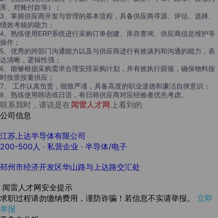
库、对账付款等）；
3、掌握供应商开发与管理的基本流程，具备供应商寻源、评估、选择、
绩效考核的能力；
4、熟练使用ERP系统进行采购订单创建、库存查询、供应商信息维护等
操作；
5、优秀的跨部门沟通能力以及与供应商进行有效谈判和沟通的能力，表
达清晰，逻辑性强；
6、能够根据采购需求合理安排采购计划，并有效执行跟催，确保物料按
时按质按量供应；
7、 工作认真负责，细致严谨，具备高度的职业道德和廉洁自律意识；
8、熟练使用韩语或日语，有日韩供应商对应经验者优先考虑。
联系我时，请说是在
闻雷人才网
上看到的
公司信息
江苏上达半导体有限公司
200-500人
· 私营企业 ·
半导体/电子
邳州市经济开发区华山路与上达路交汇处
闻雷人才网安全提示
求职过程请勿缴纳费用，谨防诈骗！若信息不实请举报。
立即
举报