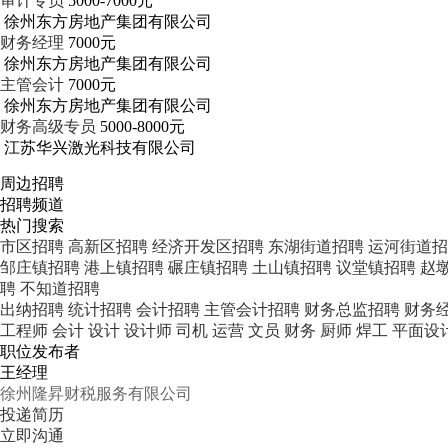
审计专员
5000-7000元
徐州东方房地产集团有限公司
财务经理
7000元
徐州东方房地产集团有限公司
主管会计
7000元
徐州东方房地产集团有限公司
财务高级专员
5000-8000元
江苏华兴激光科技有限公司
周边招聘
招聘频道
热门搜索
市区招聘
高新区招聘
经济开发区招聘
东湖街道招聘
运河街道招
邹庄镇招聘
港上镇招聘
碾庄镇招聘
土山镇招聘
议堂镇招聘
赵
聘
不知道招聘
出纳招聘
统计招聘
会计招聘
主管会计招聘
财务总监招聘
财务
工程师
会计
设计
设计师
司机
运营
文员
财务
厨师
焊工
平面设
职位发布者
王经理
徐州隆昇财税服务有限公司
投递简历
立即沟通