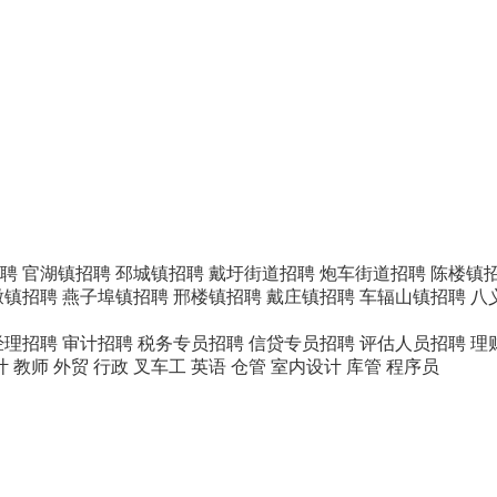
聘
官湖镇招聘
邳城镇招聘
戴圩街道招聘
炮车街道招聘
陈楼镇
墩镇招聘
燕子埠镇招聘
邢楼镇招聘
戴庄镇招聘
车辐山镇招聘
八
经理招聘
审计招聘
税务专员招聘
信贷专员招聘
评估人员招聘
理
计
教师
外贸
行政
叉车工
英语
仓管
室内设计
库管
程序员