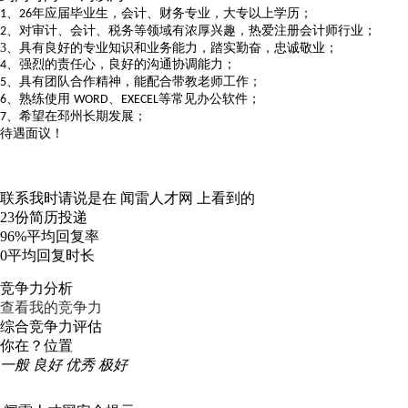
、
年应届毕业生，会计
、
财务专业，
大专以上学历
；
1
26
、
对审计、会计、税务等领域有浓厚兴趣，
热爱注册会计师行业；
2
3、
具有良好的专业知识和业务能力，踏实勤奋，忠诚敬业；
、强烈的责任心，良好的沟通协调能力
；
4
、具有团队合作精神，能配合带教老师工作；
5
、熟练使用
、
等常见办公软件；
6
WORD
EXECEL
、希望在
邳州
长期发展；
7
待遇面议！
联系我时请说是在
闻雷人才网
上看到的
23份
简历投递
96%
平均回复率
0
平均回复时长
竞争力分析
查看我的竞争力
综合竞争力评估
你在？位置
一般
良好
优秀
极好